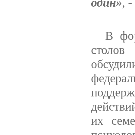
один»
, 
В фо
столов
обсуди
федера
подде
действи
их сем
психоло