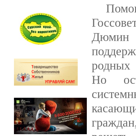
Помо
Госс
Дюмин
поддер
родных
Но ос
систем
касающ
гражда