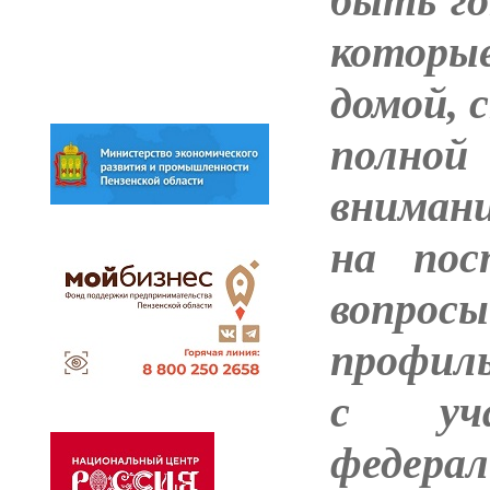
быть го
котор
домой, 
полно
внимани
на пос
вопрос
профиль
с уча
федера