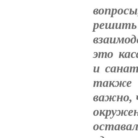
вопро
решит
взаимод
это ка
и санат
также 
важно,
окруже
остава