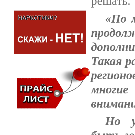
решать.
«По 
прод
дополн
Такая р
регион
многие
вниман
Но 