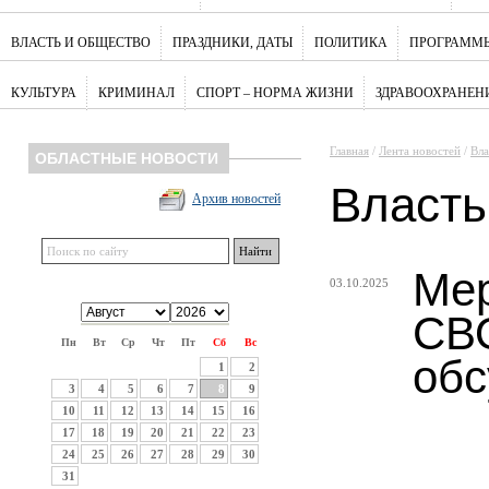
ВЛАСТЬ И ОБЩЕСТВО
ПРАЗДНИКИ, ДАТЫ
ПОЛИТИКА
ПРОГРАММЫ
КУЛЬТУРА
КРИМИНАЛ
СПОРТ – НОРМА ЖИЗНИ
ЗДРАВООХРАНЕН
Главная
/
Лента новостей
/
Вла
ОБЛАСТНЫЕ НОВОСТИ
Власть
Архив новостей
Мер
03.10.2025
СВО
Пн
Вт
Ср
Чт
Пт
Сб
Вс
обс
1
2
3
4
5
6
7
8
9
10
11
12
13
14
15
16
17
18
19
20
21
22
23
24
25
26
27
28
29
30
31