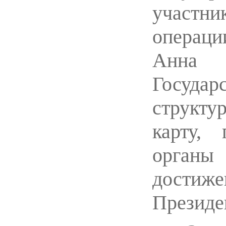
участн
операц
Анна 
Государ
структу
карту,
органы
достиж
Президе