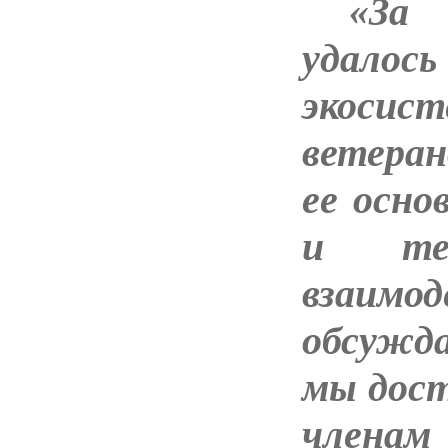
«За 
удало
экосист
ветеран
ее
осно
и тес
взаим
обсужд
мы дост
членам