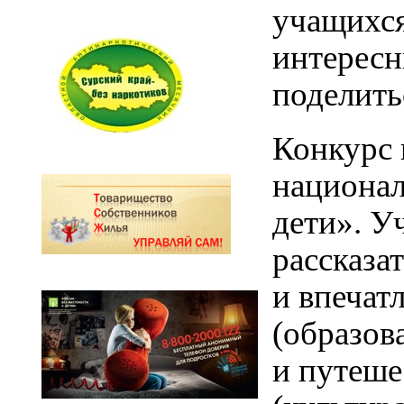
учащихся
интересн
поделить
Конкурс 
национал
дети».
Уч
рассказа
и впечат
(образов
и путеше