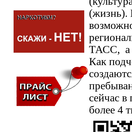
(культур
(жизнь).
возможно
региона
ТАСС, а 
Как подч
создаютс
пребыван
сейчас в
более 4 т