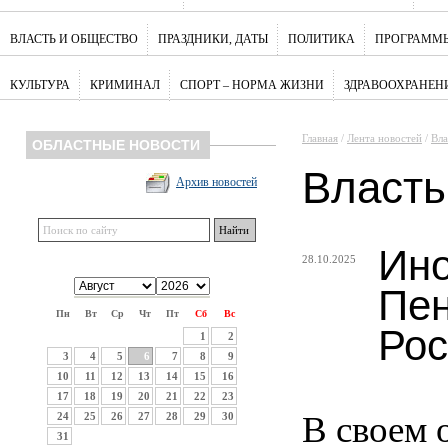
ВЛАСТЬ И ОБЩЕСТВО
ПРАЗДНИКИ, ДАТЫ
ПОЛИТИКА
ПРОГРАММЫ
КУЛЬТУРА
КРИМИНАЛ
СПОРТ – НОРМА ЖИЗНИ
ЗДРАВООХРАНЕН
Главная
/
Лента новостей
/
Вла
ОБЛАСТНЫЕ НОВОСТИ
Власть
Архив новостей
Ино
28.10.2025
Пен
Пн
Вт
Ср
Чт
Пт
Сб
Вс
Рос
1
2
3
4
5
6
7
8
9
10
11
12
13
14
15
16
17
18
19
20
21
22
23
В своем 
24
25
26
27
28
29
30
31